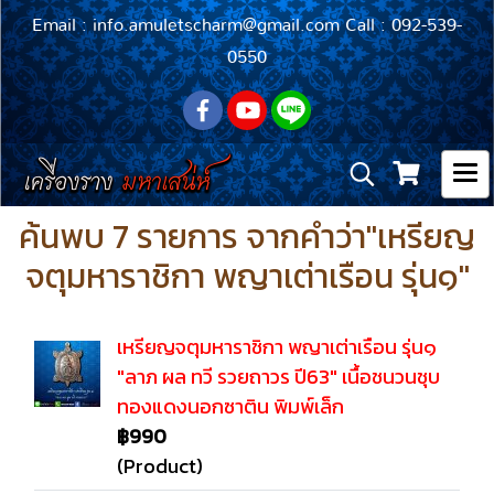
Email : info.amuletscharm@gmail.com Call : 092-539-
0550
ค้นพบ 7 รายการ จากคำว่า"เหรียญ
จตุมหาราชิกา พญาเต่าเรือน รุ่น๑"
เหรียญจตุมหาราชิกา พญาเต่าเรือน รุ่น๑
"ลาภ ผล ทวี รวยถาวร ปี63" เนื้อชนวนชุบ
ทองแดงนอกซาติน พิมพ์เล็ก
฿990
(Product)