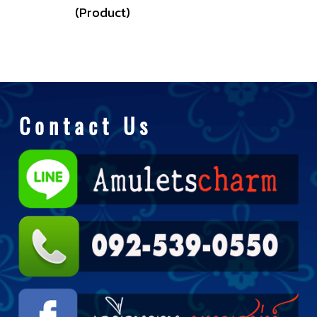
(Product)
C o n t a c t U s