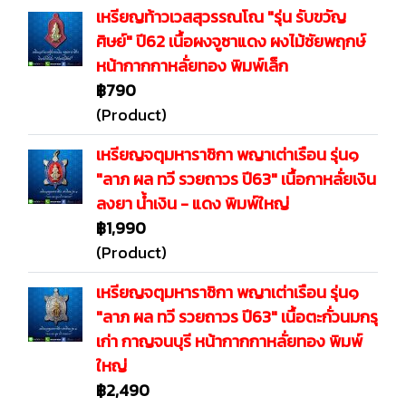
เหรียญท้าวเวสสุวรรณโณ "รุ่น รับขวัญ
ศิษย์" ปี62 เนื้อผงจูซาแดง ผงไม้ชัยพฤกษ์
หน้ากากกาหลั่ยทอง พิมพ์เล็ก
฿790
(Product)
เหรียญจตุมหาราชิกา พญาเต่าเรือน รุ่น๑
"ลาภ ผล ทวี รวยถาวร ปี63" เนื้อกาหลั่ยเงิน
ลงยา น้ำเงิน - แดง พิมพ์ใหญ่
฿1,990
(Product)
เหรียญจตุมหาราชิกา พญาเต่าเรือน รุ่น๑
"ลาภ ผล ทวี รวยถาวร ปี63" เนื้อตะกั่วนมกรุ
เก่า กาญจนบุรี หน้ากากกาหลั่ยทอง พิมพ์
ใหญ่
฿2,490