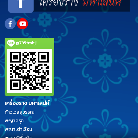
@735tmhjl
เครื่องราง มหาเสน่ห์
ท้าวเวสสุวรรณ
พญาครุฑ
พญาเต่าเรือน
พระเกจิชื่อดัง