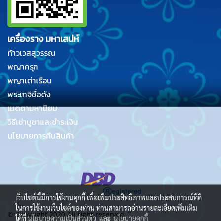
เครื่องราง มหาเสน่ห์
ท้าวเวสสุวรรณ
พญาครุฑ
พญาเต่าเรือน
พระเกจิชื่อดัง
เมตตามหานิยม
วิธีเช่าบูชาและชำระเงิน
นโยบายการคืนสินค้า
เว็บไซต์นี้มีการใช้งานคุกกี้ เพื่อเพิ่มประสิทธิภาพและประสบการณ์ที่ดี
ในการใช้งานเว็บไซต์ของท่าน ท่านสามารถอ่านรายละเอียดเพิ่มเติม
© Copyright 2020 All right reserved.
ได้ที่
นโยบายความเป็นส่วนตัว
และ
นโยบายคุกกี้