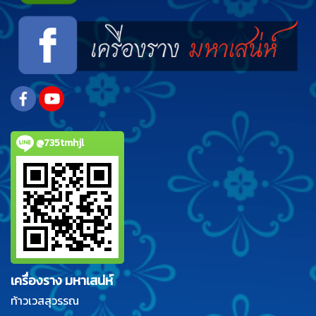
@735tmhjl
เครื่องราง มหาเสน่ห์
ท้าวเวสสุวรรณ