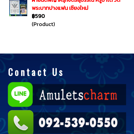
พระบาทปางแฟน เชียงใหม่
฿590
(Product)
C o n t a c t U s