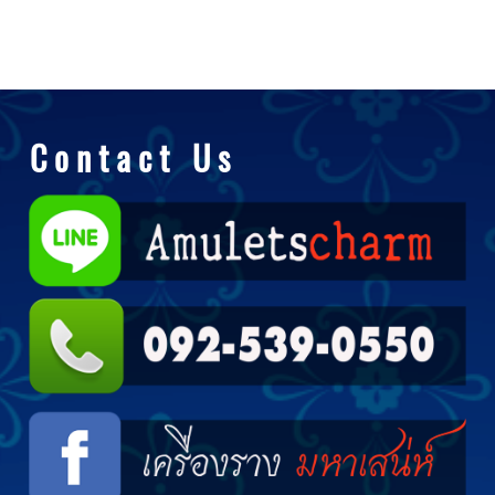
C o n t a c t U s