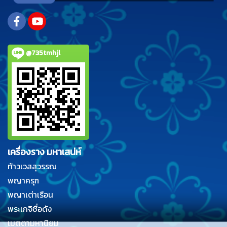
@735tmhjl
เครื่องราง มหาเสน่ห์
ท้าวเวสสุวรรณ
พญาครุฑ
พญาเต่าเรือน
พระเกจิชื่อดัง
เมตตามหานิยม