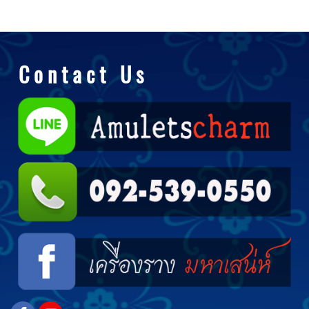
C o n t a c t U s