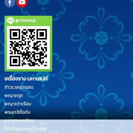
@735tmhjl
เครื่องราง มหาเสน่ห์
ท้าวเวสสุวรรณ
พญาครุฑ
พญาเต่าเรือน
พระเกจิชื่อดัง
เมตตามหานิยม
วิธีเช่าบูชาและชำระเงิน