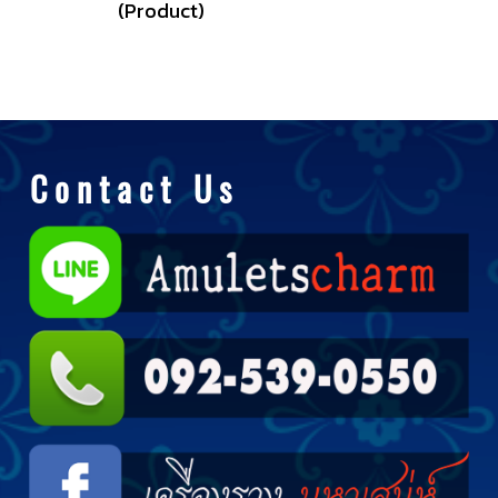
(Product)
C o n t a c t U s