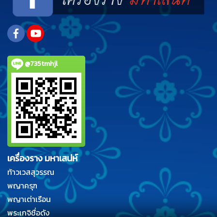
@735tmhjl
เครื่องราง มหาเสน่ห์
ท้าวเวสสุวรรณ
พญาครุฑ
พญาเต่าเรือน
พระเกจิชื่อดัง