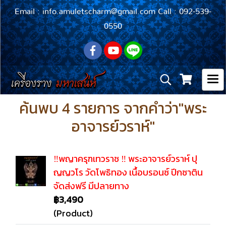
Email : info.amuletscharm@gmail.com Call : 092-539-
0550
ค้นพบ 4 รายการ จากคำว่า"พระ
อาจารย์วราห์"
‼️พญาครุฑเทวราช ‼️ พระอาจารย์วราห์ ปุ
ญญวโร วัดโพธิทอง เนื้อบรอนซ์ ปีกซาติน
จัดส่งฟรี มีปลายทาง
฿3,490
(Product)