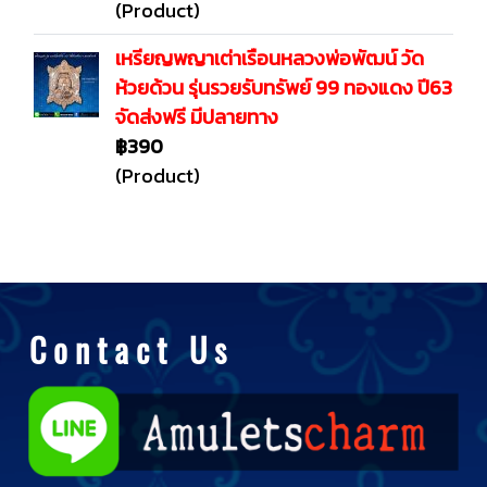
(Product)
เหรียญพญาเต่าเรือนหลวงพ่อพัฒน์ วัด
ห้วยด้วน รุ่นรวยรับทรัพย์ 99 ทองแดง ปี63
จัดส่งฟรี มีปลายทาง
฿390
(Product)
C o n t a c t U s