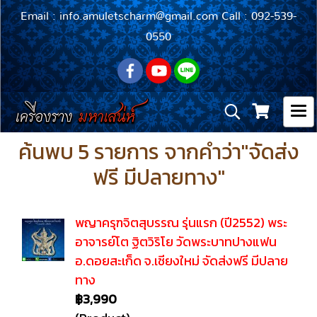
Email : info.amuletscharm@gmail.com Call : 092-539-
0550
ค้นพบ 5 รายการ จากคำว่า"จัดส่ง
ฟรี มีปลายทาง"
พญาครุฑจิตสุบรรณ รุ่นแรก (ปี2552) พระ
อาจารย์โต ฐิตวิริโย วัดพระบาทปางแฟน
อ.ดอยสะเก็ด จ.เชียงใหม่ จัดส่งฟรี มีปลาย
ทาง
฿3,990