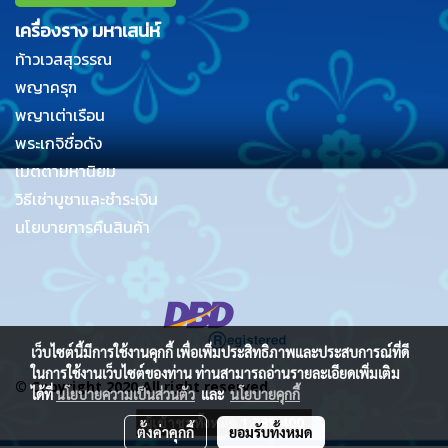
เครื่องราง มหาเสน่ห์
ท้าวเวสสุวรรณ
พญาครุฑ
พญาเต่าเรือน
พระเกจิชื่อดัง
เมตตามหานิยม
วิธีเช่าบูชาและชำระเงิน
นโยบายการคืนสินค้า
เว็บไซต์นี้มีการใช้งานคุกกี้ เพื่อเพิ่มประสิทธิภาพและประสบการณ์ที่ดี
ในการใช้งานเว็บไซต์ของท่าน ท่านสามารถอ่านรายละเอียดเพิ่มเติม
© Copyright 2020 All right reserved.
ได้ที่
นโยบายความเป็นส่วนตัว
และ
นโยบายคุกกี้
ผู้เข้าชมทั้งหมด
1,788,400
ตั้งค่าคุกกี้
ยอมรับทั้งหมด