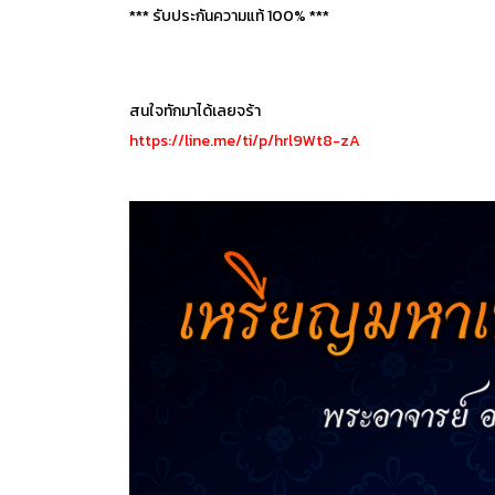
*** รับประกันความแท้ 100% ***
สนใจทักมาได้เลยจร้า
https://line.me/ti/p/hrl9Wt8-zA