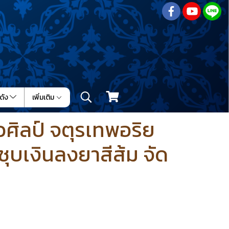
ดัง
เพิ่มเติม
ิลป์ จตุรเทพอริย
์ ชุบเงินลงยาสีส้ม จัด