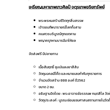
เหรียญมหาเทพเทวศิลป์ จตุรเทพอริยทรัพย์
พระพรหมสร้างชีวิตทุกสิ่งสรรพ
เจ้าจอมทัพนารายณ์โลกทั้งสาม
คเนศวรบริบูรณ์ทุกเขตคาม
พญาครุฑหามบารมีมาให้ยล
จัดส่งฟรี มีปลายทาง
เนื้อสัมฤทธิ์ ชุบเงินลงยาสีส้ม
วัตถุมงคลมีโค๊ต และหมายเลขกำกับทุกรายการ
จำนวนจัดสร้าง 888 องค์ ปี2562
ขนาด 2 ซม.
อธิษฐานจิตโดย : พระอาจารย์อรรณพ กนฺตสีโล วัดถ้
วัตถุประสงค์ : บูรณะซ่อมแซมศาสนสถานภายในวัดถ้ำ