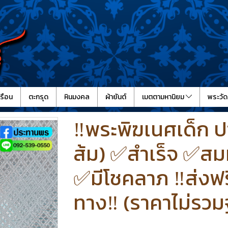
รือน
ตะกรุด
หินมงคล
ผ้ายันต์
เมตตามหานิยม
พระวัด
‼️พระพิฆเนศเด็ก 
ส้ม) ✅สำเร็จ ✅สม
✅มีโชคลาภ ‼️ส่งฟร
ทาง‼️ (ราคาไม่รว