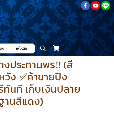
ดัง
เพิ่มเติม
ปางประทานพร‼️ (สี
หวัง ✅ค้าขายปัง
ีทันที เก็บเงินปลาย
มฐานสีแดง)