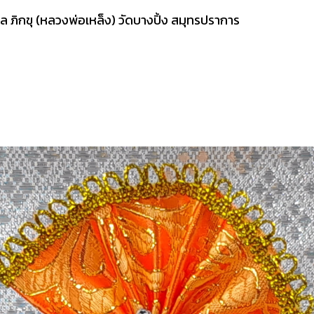
โล ภิกขุ (หลวงพ่อเหล็ง) วัดบางปิ้ง สมุทรปราการ