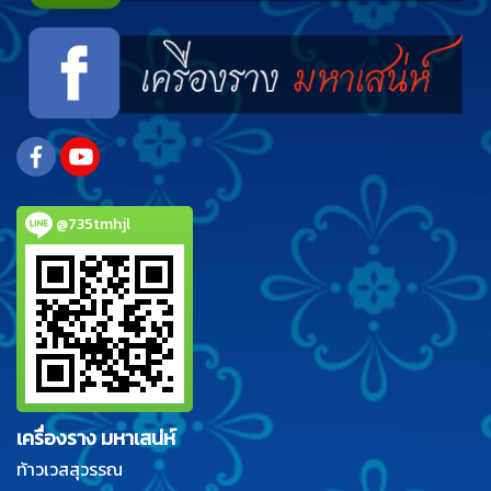
@735tmhjl
เครื่องราง มหาเสน่ห์
ท้าวเวสสุวรรณ