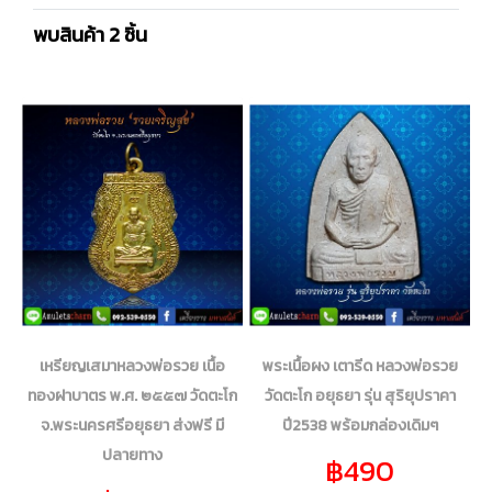
พบสินค้า 2 ชิ้น
เหรียญเสมาหลวงพ่อรวย เนื้อ
พระเนื้อผง เตารีด หลวงพ่อรวย
ทองฝาบาตร พ.ศ. ๒๕๕๗ วัดตะโก
วัดตะโก อยุธยา รุ่น สุริยุปราคา
จ.พระนครศรีอยุธยา ส่งฟรี มี
ปี2538 พร้อมกล่องเดิมๆ
ปลายทาง
฿490